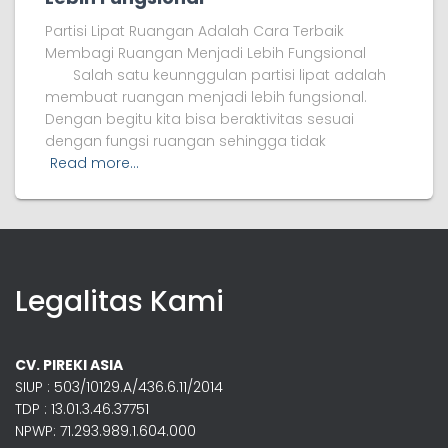
Partisi Lipat Ruangan Adalah Cara Terbaik
Membagi Ruangan Menjadi Lebih Fungsional
Salah satu keunnggulan partisi lipat adalah
membuat ruangan menjadi lebih fungsional.
Dengan begitu kita bisa beraktivitas sesuai
dengan fungsi ruangan sehingga tidak
Read more…
Legalitas Kami
CV. PIREKI ASIA
SIUP : 503/10129.A/436.6.11/2014
TDP : 13.01.3.46.37751
NPWP: 71.293.989.1.604.000