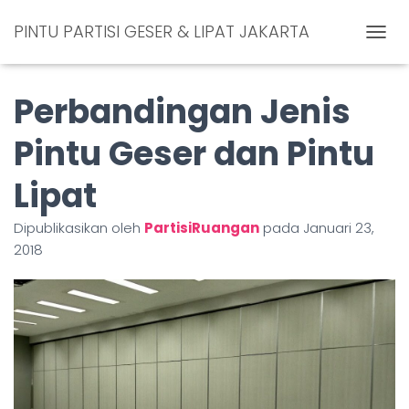
PINTU PARTISI GESER & LIPAT JAKARTA
T
O
G
Perbandingan Jenis
G
L
E
Pintu Geser dan Pintu
N
A
Lipat
V
I
G
Dipublikasikan oleh
PartisiRuangan
pada
Januari 23,
A
2018
S
I