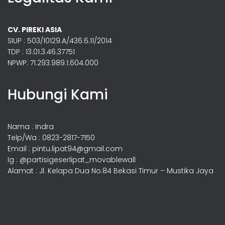
CV. PIREKI ASIA
SIUP : 503/10129.A/436.6.11/2014
TDP : 13.01.3.46.37751
NPWP: 71.293.989.1.604.000
Hubungi Kami
Nama : Indra
Telp/Wa : 0823-2817-7150
Email : pintu.lipat94@gmail.com
Ig : @partisigeserlipat_movablewall
Alamat : Jl. Kelapa Dua No.84 Bekasi Timur – Mustika Jaya