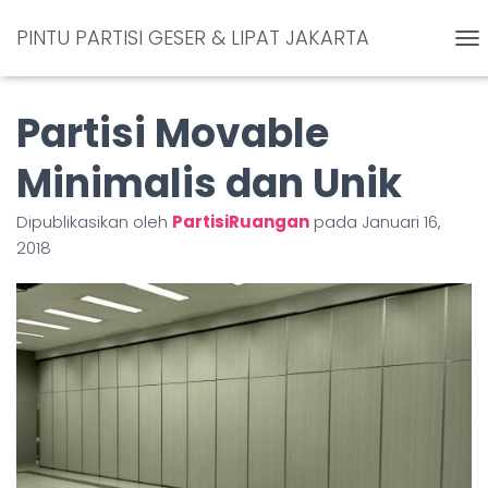
PINTU PARTISI GESER & LIPAT JAKARTA
T
O
G
Partisi Movable
G
L
E
Minimalis dan Unik
N
A
Dipublikasikan oleh
PartisiRuangan
pada
Januari 16,
V
I
2018
G
A
S
I