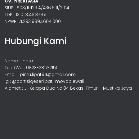
CV. PIREKI ASIA
SIUP : 503/10129.A/436.6.11/2014
TDP : 13.01.3.46.37751
NPWP: 71.293.989.1.604.000
Hubungi Kami
Nama : Indra
Telp/Wa : 0823-2817-7150
Email : pintu.lipat94@gmail.com
Ig : @partisigeserlipat_movablewall
Alamat : Jl. Kelapa Dua No.84 Bekasi Timur – Mustika Jaya