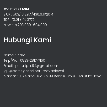
CV. PIREKI ASIA
SIUP : 503/10129.A/436.6.11/2014
TDP : 13.01.3.46.37751
NPWP: 71.293.989.1.604.000
Hubungi Kami
Nama : Indra
Telp/Wa : 0823-2817-7150
Email : pintu.lipat94@gmail.com
Ig : @partisigeserlipat_movablewall
Alamat : Jl. Kelapa Dua No.84 Bekasi Timur – Mustika Jaya