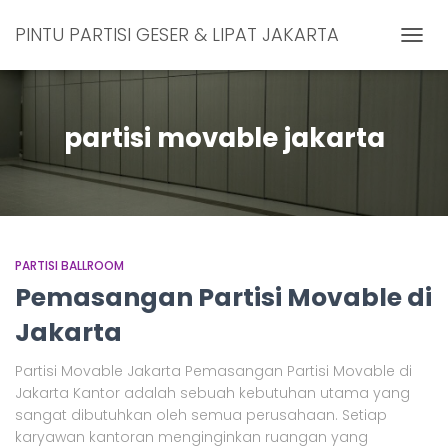
PINTU PARTISI GESER & LIPAT JAKARTA
TOGG
NAVIG
partisi movable jakarta
PARTISI BALLROOM
Pemasangan Partisi Movable di
Jakarta
Partisi Movable Jakarta Pemasangan Partisi Movable di
Jakarta Kantor adalah sebuah kebutuhan utama yang
sangat dibutuhkan oleh semua perusahaan. Setiap
karyawan kantoran menginginkan ruangan yang