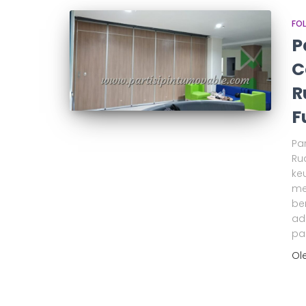
FO
P
C
R
F
Pa
Ru
ke
me
be
ad
pa
Ol