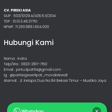
CV. PIREKI ASIA
SIUP : 503/10129.A/436.6.11/2014
TDP : 13.01.3.46.37751
NPWP: 71.293.989.1.604.000
Hubungi Kami
Nama : Indra
Telp/Wa : 0823-2817-7150
Email : pintu.lipat94@gmail.com
Ig : @partisigeserlipat_movablewall
Alamat : Jl. Kelapa Dua No.84 Bekasi Timur – Mustika Jaya