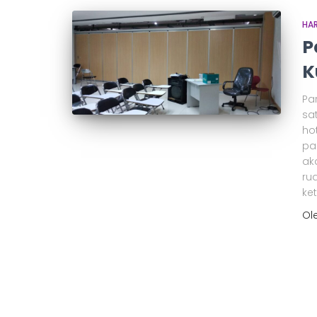
HAR
P
K
Pa
sa
ho
par
ak
ru
ke
Ol