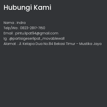
Hubungi Kami
Nama : Indra
Telp/Wa : 0823-2817-7150
Email : pintu.lipat94@gmail.com
Ig : @partisigeserlipat_movablewall
Alamat : Jl. Kelapa Dua No.84 Bekasi Timur – Mustika Jaya
Hallo.. Anda sedang terhubung dengan
admin kami.
Segera kirim pesan Anda, Tim kami akan