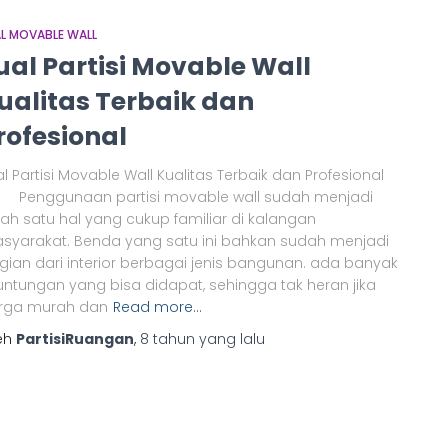
L MOVABLE WALL
ual Partisi Movable Wall
ualitas Terbaik dan
rofesional
l Partisi Movable Wall Kualitas Terbaik dan Profesional
nggunaan partisi movable wall sudah menjadi
lah satu hal yang cukup familiar di kalangan
syarakat. Benda yang satu ini bahkan sudah menjadi
gian dari interior berbagai jenis bangunan. ada banyak
untungan yang bisa didapat, sehingga tak heran jika
rga murah dan
Read more…
eh
PartisiRuangan
,
8 tahun
yang lalu