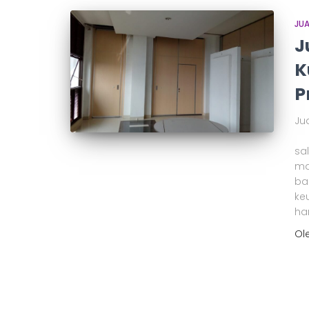
JUA
J
K
P
Jua
Pe
sa
ma
ba
ke
ha
Ol