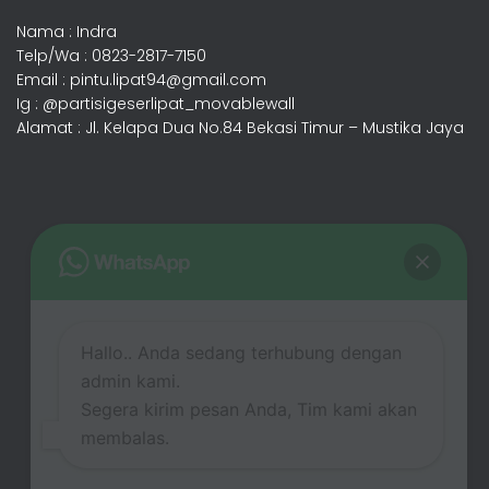
Nama : Indra
Telp/Wa : 0823-2817-7150
Email : pintu.lipat94@gmail.com
Ig : @partisigeserlipat_movablewall
Alamat : Jl. Kelapa Dua No.84 Bekasi Timur – Mustika Jaya
Hallo.. Anda sedang terhubung dengan
admin kami.
Segera kirim pesan Anda, Tim kami akan
membalas.